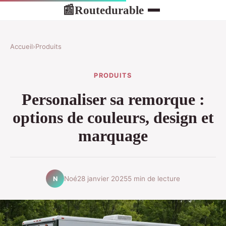
Routedurable
📰
Accueil
›
Produits
PRODUITS
Personaliser sa remorque :
options de couleurs, design et
marquage
Noé
28 janvier 2025
5 min de lecture
N